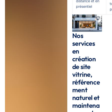
distance et en
t
présentiel
p
Nos
services
en
création
de site
vitrine,
référence
ment
naturel et
maintena