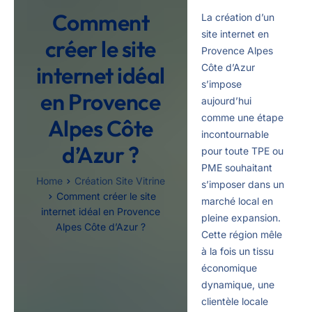
Comment
La création d’un
site internet en
créer le site
Provence Alpes
internet idéal
Côte d’Azur
s’impose
en Provence
aujourd’hui
comme une étape
Alpes Côte
incontournable
d’Azur ?
pour toute TPE ou
PME souhaitant
Home
Création Site Vitrine
s’imposer dans un
Comment créer le site
marché local en
internet idéal en Provence
pleine expansion.
Alpes Côte d’Azur ?
Cette région mêle
à la fois un tissu
économique
dynamique, une
clientèle locale