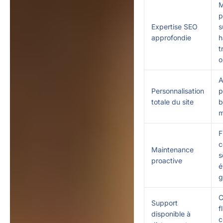
M
p
Expertise SEO
s
approfondie
h
t
o
A
Personnalisation
p
totale du site
b
m
F
c
Maintenance
s
proactive
é
g
C
Support
f
disponible à
c