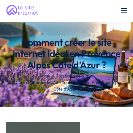
Création Site Vitrine
Nos tarifs
Comment créer le site
FAQ
internet idéal en Provence
Contact
Alpes Côte d’Azur ?
Home
Création Site Vitrine
Comment créer le site internet idéal en Provence Alpes
Côte d’Azur ?