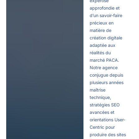
expertise
approfondie et
d’un savoir-faire
précieux en
matière de
création digitale
adaptée aux
réalités du
marché PACA.
Notre agence
conjugue depuis
plusieurs années
maîtrise
technique,
stratégies SEO
avancées et
orientations User-
Centric pour
produire des sites