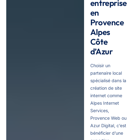
entreprise
en
Provence
Alpes
Côte
d’Azur
Choisir un
partenaire local
spécialisé dans la
création de site
internet comme
Alpes Internet
Services,
Provence Web ou
Azur Digital, c’est
bénéficier d’une