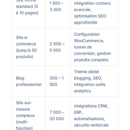
1 500 –
intégration contenu
standard (5
3 000
avancée,
à 10 pages)
optimisation SEO
approfondie
Configuration
Site e-
WooCommerce,
commerce
2 000 –
tunnel de
(jusqu’à 50
5 000
conversion, gestion
produits)
produits complets
Thème dédié
Blog
300 – 1
blogging, SEO,
professionnel
500
intégration outils
analytics
Site sur-
Intégrations CRM,
mesure
7 000 –
ERP,
complexe
30 000
automatisations,
(multi-
sécurité renforcée
fonction)