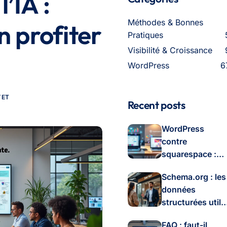
l’IA :
Méthodes & Bonnes
 profiter
Pratiques
Visibilité & Croissance
WordPress
6
YET
Recent posts
WordPress
contre
squarespace :
analyse des tarif
Schema.org : les
et formules en
données
2026
structurées utile
(vraiment) pour
FAQ : faut-il