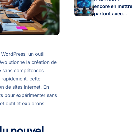
un site local
encore en mettr
partout avec
Google AI
Overviews ?
 WordPress, un outil
 révolutionne la création de
me sans compétences
t rapidement, cette
on de sites internet. En
pts pour expérimenter sans
t outil et explorons
u nouvel